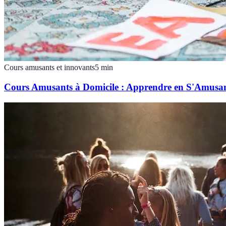
Cours amusants et innovants
5
min
Cours Amusants à Domicile : Apprendre en S'Amusa