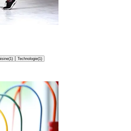
isine
(
1
)
Technologie
(
1
)