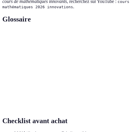
cours de mathématiques innovants
, recherchez sur YouTube :
cours
.
mathématiques 2026 innovations
Glossaire
Terme
Définition
Réalité
Technologie qui superpose des éléments virtuels
augmentée
au monde réel pour enrichir l'expérience.
Application d'éléments de jeu dans un contexte
Gamification
éducatif pour accroître l'engagement.
Méthode d'enseignement qui personnalise le
Apprentissage
contenu basé sur le niveau de compétence de
adaptatif
chaque élève.
Checklist avant achat