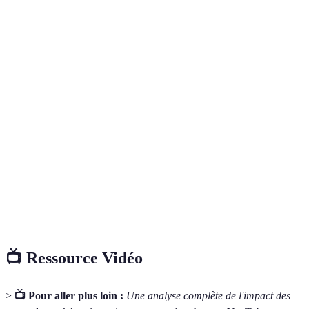
lacunes
Peut distraire
Motivation,
les élèves de
Bon pour
Gamification
diminution de
l'objectif
l'engagemen
l'anxiété
principal
Cours en
Flexibilité, accès
Risque
ligne
Très efficac
facilité
d'isolement
interactifs
Nécessite une
Partage d'idées,
Collaboration
bonne
Essentiel
développement
en ligne
connexion
pour l'aveni
des compétences
internet
📺 Ressource Vidéo
>
📺 Pour aller plus loin :
Une analyse complète de l'impact des