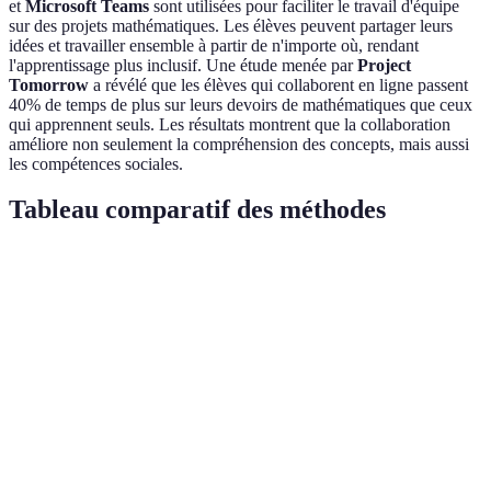
et
Microsoft Teams
sont utilisées pour faciliter le travail d'équipe
sur des projets mathématiques. Les élèves peuvent partager leurs
idées et travailler ensemble à partir de n'importe où, rendant
l'apprentissage plus inclusif. Une étude menée par
Project
Tomorrow
a révélé que les élèves qui collaborent en ligne passent
40% de temps de plus sur leurs devoirs de mathématiques que ceux
qui apprennent seuls. Les résultats montrent que la collaboration
améliore non seulement la compréhension des concepts, mais aussi
les compétences sociales.
Tableau comparatif des méthodes
Méthode
Avantages
Inconvénients
Verdict
Visualisation
Efficace
Réalité
concrète,
Coût des
pour
augmentée
engagement
technologies
l'engagemen
accru
Personnalisation,
Apprentissage
Fiabilité des
Haute
identifie les
adaptatif
algorithmes
efficacité