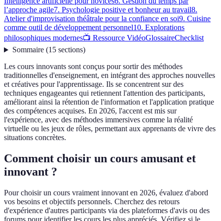
Intelligence artificielle pour novices
6. Gestion du temps par
l’approche agile
7. Psychologie positive et bonheur au travail
8.
Atelier d'improvisation théâtrale pour la confiance en soi
9. Cuisine
comme outil de développement personnel
10. Explorations
philosophiques modernes
📺 Ressource Vidéo
Glossaire
Checklist
Sommaire
(
15
sections
)
Les cours innovants sont conçus pour sortir des méthodes
traditionnelles d'enseignement, en intégrant des approches nouvelles
et créatives pour l'apprentissage. Ils se concentrent sur des
techniques engageantes qui retiennent l'attention des participants,
améliorant ainsi la rétention de l'information et l'application pratique
des compétences acquises. En 2026, l'accent est mis sur
l'expérience, avec des méthodes immersives comme la réalité
virtuelle ou les jeux de rôles, permettant aux apprenants de vivre des
situations concrètes.
Comment choisir un cours amusant et
innovant ?
Pour choisir un cours vraiment innovant en 2026, évaluez d'abord
vos besoins et objectifs personnels. Cherchez des retours
d'expérience d'autres participants via des plateformes d'avis ou des
forums pour identifier les cours les plus appréciés. Vérifiez si le