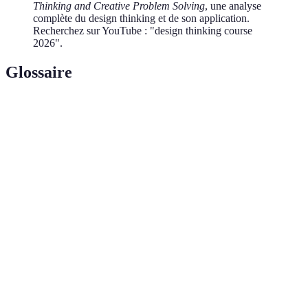
Thinking and Creative Problem Solving
, une analyse
complète du design thinking et de son application.
Recherchez sur YouTube : "design thinking course
2026".
Glossaire
Terme
Définition
Intelligence
Aptitude à identifier, comprendre et gérer ses
émotionnelle
propres émotions et celles des autres.
Pratique de la pleine conscience, visant à être
Mindfulness
présent dans l'instant pour réduire le stress et
améliorer la qualité de vie.
Approche axée sur la flexibilité et l'efficacité,
Agile
utilisée initialement en développement logiciel et
appliquée à d'autres domaines.