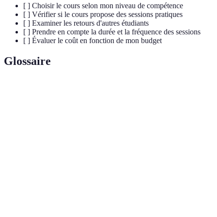
[ ] Choisir le cours selon mon niveau de compétence
[ ] Vérifier si le cours propose des sessions pratiques
[ ] Examiner les retours d'autres étudiants
[ ] Prendre en compte la durée et la fréquence des sessions
[ ] Évaluer le coût en fonction de mon budget
Glossaire
Terme
Définition
Photographie
Un style de photographie qui capture des scènes
de rue
de la vie quotidienne en milieu urbain.
La pratique de photographier des plats,
Photographie
généralement pour la publicité ou les blogs
gastronomique
culinaires.
La technique qui consiste à combiner plusieurs
Montage
images pour en créer une nouvelle, souvent plus
photo
artistique ou conceptuelle.