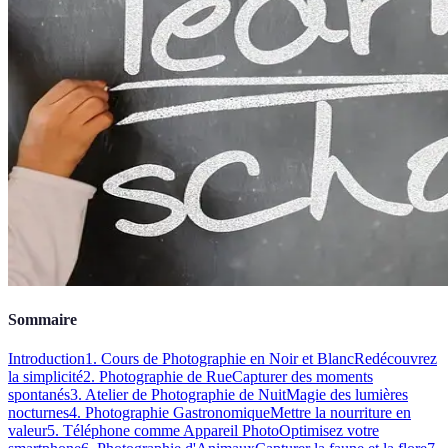
Sommaire
Introduction
1. Cours de Photographie en Noir et Blanc
Redécouvrez
la simplicité
2. Photographie de Rue
Capturer des moments
spontanés
3. Atelier de Photographie de Nuit
Magie des lumières
nocturnes
4. Photographie Gastronomique
Mettre la nourriture en
valeur
5. Téléphone comme Appareil Photo
Optimisez votre