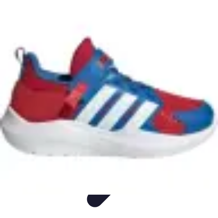
Cours Innovateurs
Technologie
Arts
Cuisine
Histoire
Langues
Cours Innovateurs