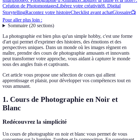
smartphone
6. Photographie d'Animaux
Capturer la faune et la flore
7.
Création de Photomontages
Libérez votre créativité
8. Digital
Storytelling
Racontez votre histoire
Checklist avant achat
Glossaire
📺
Pour aller plus loin :
Sommaire
(
20
sections
)
La photographie est bien plus qu'un simple hobby, c'est une forme
d'art qui permet d'exprimer des histoires, des émotions et des
perspectives uniques. Dans un monde où les images règnent en
maître, prendre des cours de photographie amusants et innovants
peut transformer votre approche, vous aidant à capturer le monde
sous des angles frais et captivants.
Cet article vous propose une sélection de cours qui allient
apprentissage et plaisir, pour développer vos compétences tout en
vous amusant.
1. Cours de Photographie en Noir et
Blanc
Redécouvrez la simplicité
Un cours de photographie en noir et blanc vous permet de vous
concentrer sur la lumière, l'ombre et la composition. En supprimant