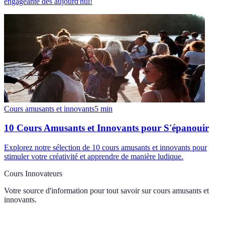
engageante dès aujourd'hui!
Cours amusants et innovants
5
min
10 Cours Amusants et Innovants pour S'épanouir
Explorez notre sélection de 10 cours amusants et innovants pour
stimuler votre créativité et apprendre de manière ludique.
Cours Innovateurs
Votre source d'information pour tout savoir sur
cours amusants et
innovants
.