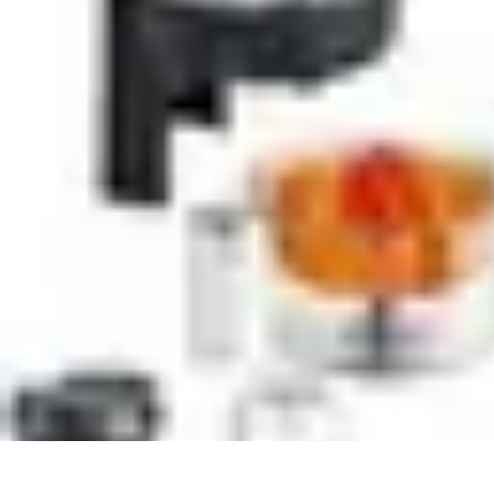
Cours Innovateurs
Technologie
Arts
Cuisine
Histoire
Langues
Cours Innovateurs