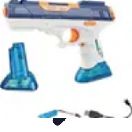
Cours Innovateurs
Technologie
Arts
Cuisine
Histoire
Langues
Cours Innovateurs