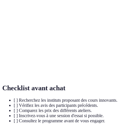
Une approche centrée sur l'utilisateur pour
Design
résoudre des problèmes à travers l'innovation
Thinking
collaborative.
La création spontanée qui n'est pas préparée à
Improvisation
l'avance, souvent utilisée dans le théâtre ou la
musique.
Un processus qui permet l'expression de soi à
Écriture
travers la rédaction de récits, poèmes, et autres
Créative
formes littéraires.
Checklist avant achat
[ ] Recherchez les instituts proposant des cours innovants.
[ ] Vérifiez les avis des participants précédents.
[ ] Comparez les prix des différents ateliers.
[ ] Inscrivez-vous à une session d'essai si possible.
[ ] Consultez le programme avant de vous engager.