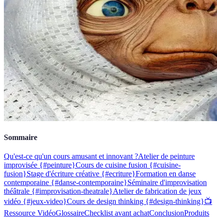
Sommaire
Qu'est-ce qu'un cours amusant et innovant ?
Atelier de peinture
improvisée {#peinture}
Cours de cuisine fusion {#cuisine-
fusion}
Stage d'écriture créative {#ecriture}
Formation en danse
contemporaine {#danse-contemporaine}
Séminaire d'improvisation
théâtrale {#improvisation-theatrale}
Atelier de fabrication de jeux
vidéo {#jeux-video}
Cours de design thinking {#design-thinking}
📺
Ressource Vidéo
Glossaire
Checklist avant achat
Conclusion
Produits