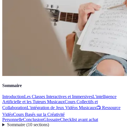
Sommaire
Introduction
Les Classes Interactives et Immersives
L'intelligence
Artificielle et les Tuteurs Musicaux
Cours Collectifs et
Collaboration
L'intégration de Jeux Vidéos Musicaux
📺 Ressource
Vidéo
Cours Basés sur la Créativité
Personnelle
Conclusion
Glossaire
Checklist avant achat
Sommaire
(
10
sections
)