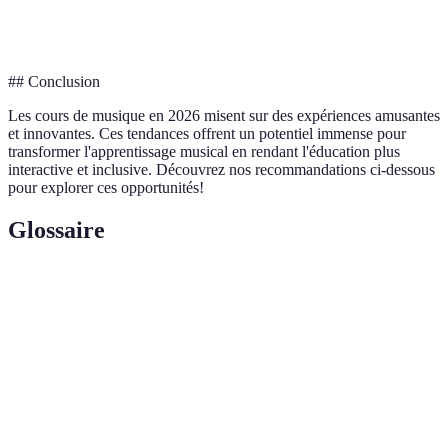
Application
Universitaire
Personnalisé
Universel
## Conclusion
Les cours de musique en 2026 misent sur des expériences amusantes
et innovantes. Ces tendances offrent un potentiel immense pour
transformer l'apprentissage musical en rendant l'éducation plus
interactive et inclusive. Découvrez nos recommandations ci-dessous
pour explorer ces opportunités!
Glossaire
Terme
Définition
Réalité virtuelle
Technologie permettant de simuler un
(VR)
environnement.
Intelligence
Simulation de l'intelligence humaine par des
artificielle (IA)
systèmes informatiques.