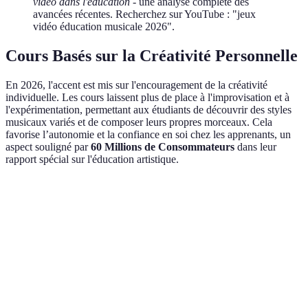
vidéo dans l'éducation
- une analyse complète des
avancées récentes. Recherchez sur YouTube : "jeux
vidéo éducation musicale 2026".
Cours Basés sur la Créativité Personnelle
En 2026, l'accent est mis sur l'encouragement de la créativité
individuelle. Les cours laissent plus de place à l'improvisation et à
l'expérimentation, permettant aux étudiants de découvrir des styles
musicaux variés et de composer leurs propres morceaux. Cela
favorise l’autonomie et la confiance en soi chez les apprenants, un
aspect souligné par
60 Millions de Consommateurs
dans leur
rapport spécial sur l'éducation artistique.
Critère
AR/VR
IA
Collaboration
Interactivité
Élevée
Haute
Moyenne
Accessibilité
Moyenne
Variable
Haute
Frais
Élevé
Moyen
Bas