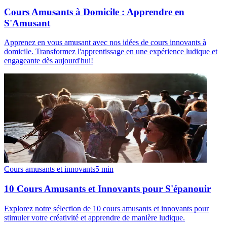
Cours Amusants à Domicile : Apprendre en
S'Amusant
Apprenez en vous amusant avec nos idées de cours innovants à
domicile. Transformez l'apprentissage en une expérience ludique et
engageante dès aujourd'hui!
Cours amusants et innovants
5
min
10 Cours Amusants et Innovants pour S'épanouir
Explorez notre sélection de 10 cours amusants et innovants pour
stimuler votre créativité et apprendre de manière ludique.